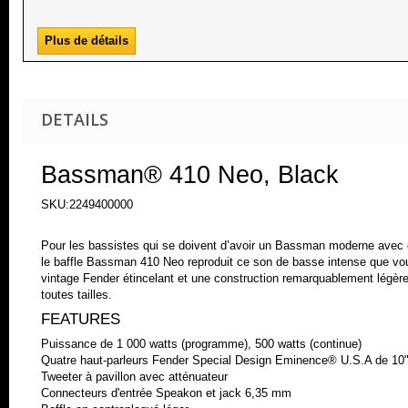
Plus de détails
DETAILS
Bassman® 410 Neo, Black
SKU:2249400000
Pour les bassistes qui se doivent d’avoir un Bassman moderne avec c
le baffle Bassman 410 Neo reproduit ce son de basse intense que vo
vintage Fender étincelant et une construction remarquablement légère. 
toutes tailles.
FEATURES
Puissance de 1 000 watts (programme), 500 watts (continue)
Quatre haut-parleurs Fender Special Design Eminence® U.S.A de 1
Tweeter à pavillon avec atténuateur
Connecteurs d'entrée Speakon et jack 6,35 mm