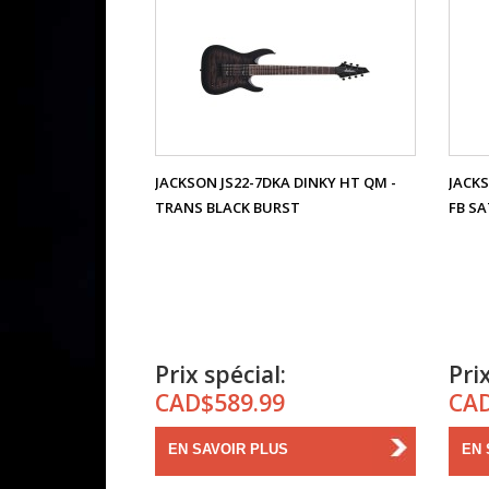
JACKSON JS22-7DKA DINKY HT QM -
JACKS
TRANS BLACK BURST
FB SA
Prix spécial:
Prix
CAD$589.99
CAD
EN SAVOIR PLUS
EN 