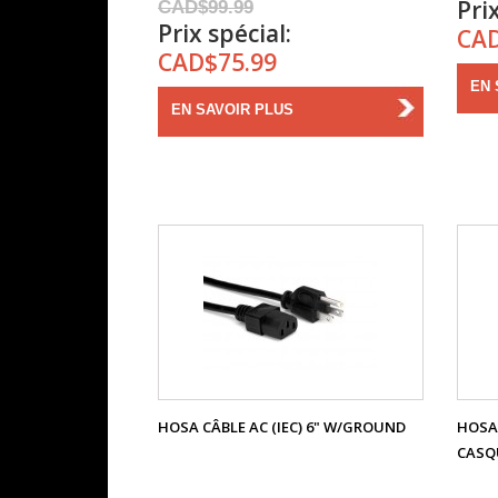
Prix
CAD$99.99
Prix spécial:
CAD
CAD$75.99
EN 
EN SAVOIR PLUS
HOSA CÂBLE AC (IEC) 6" W/GROUND
HOSA
CASQU