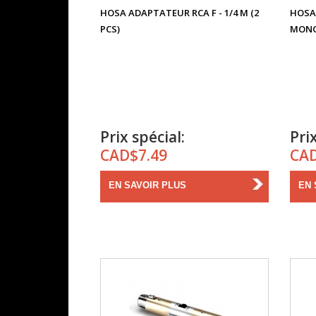
HOSA ADAPTATEUR RCA F - 1/4 M (2
HOSA 
PCS)
MON
Prix spécial:
Prix
CAD$7.49
CAD
EN SAVOIR PLUS
EN 