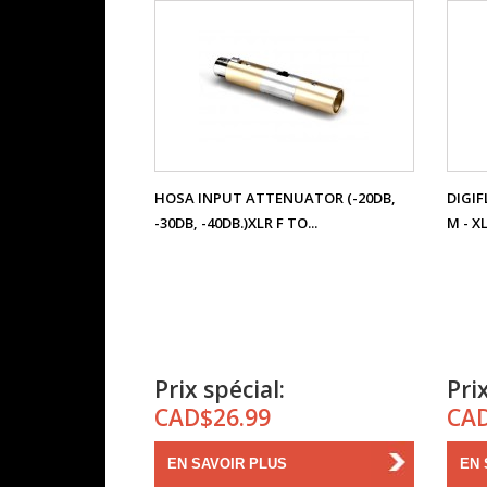
HOSA INPUT ATTENUATOR (-20DB,
DIGIF
-30DB, -40DB.)XLR F TO...
M - X
Prix spécial:
Prix
CAD$26.99
CAD
EN SAVOIR PLUS
EN 