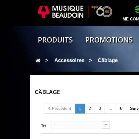
ME CON
PRODUITS
PROMOTIONS
>
Accessoires
>
Câblage
CÂBLAGE
Précédent
1
2
3
...
6
Suiv
--
Tri