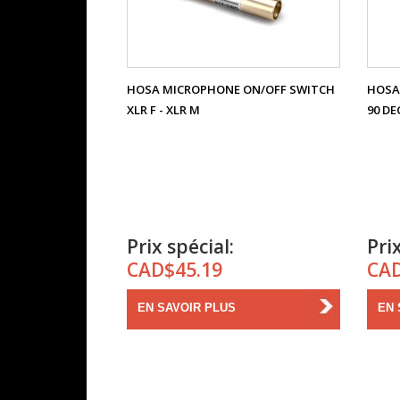
HOSA MICROPHONE ON/OFF SWITCH
HOSA 
XLR F - XLR M
90 DE
Prix spécial:
Prix
CAD$45.19
CAD
EN SAVOIR PLUS
EN 